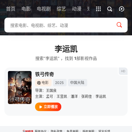
首页
电影
电视剧
综艺
全部影片
动漫
短剧
李运凯
搜索"李运凯" ，找到
1
部影视作品
HD
铁弓传奇
电影
2025
中国大陆
导演：
王国良
主演：
孟可
/
王昱凯
/
潘洋
/
张莉佳
/
李运凯
立即播放
服务协议
隐私政策
免责声明
版权声明
留言反馈