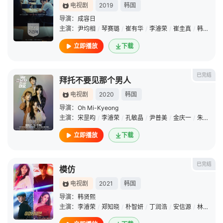
电视剧
2019
韩国
导演：
成容日
主演：
尹均相
/
琴赛璐
/
崔有华
/
李濬荣
/
崔圭真
/
韩素恩
/
立即播放
下载
已完结
拜托不要见那个男人
电视剧
2020
韩国
导演：
Oh Mi-Kyeong
主演：
宋昰昀
/
李濬荣
/
孔敏晶
/
尹普美
/
金庆一
/
朱宇宰
立即播放
下载
已完结
模仿
电视剧
2021
韩国
导演：
韩贤熙
主演：
李濬荣
/
郑知晓
/
朴智妍
/
丁润浩
/
安信源
/
林娜荣
/