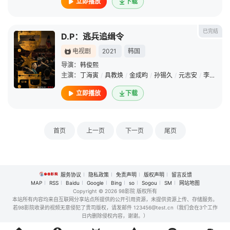
立即播放
下载
已完结
D.P：逃兵追缉令
电视剧
2021
韩国
导演：
韩俊熙
主演：
丁海寅
/
具教焕
/
金成畇
/
孙锡久
/
元志安
/
李濬荣
/
立即播放
下载
首页
上一页
下一页
尾页
服务协议
隐私政策
免责声明
版权声明
留言反馈
MAP
RSS
Baidu
Google
Bing
so
Sogou
SM
网站地图
Copyright
© 2026 98影院 版权所有
本站所有内容均来自互联网分享站点所提供的公开引用资源，未提供资源上传、存储服务。
若98影院收录的视频无意侵犯了贵司版权，请发邮件 123456@test.cn（我们会在3个工作
日内删除侵权内容，谢谢。）