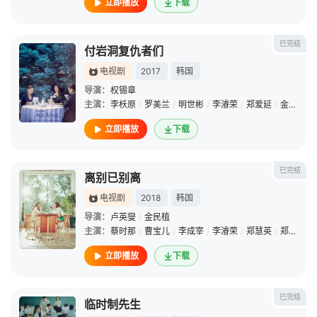
立即播放
下载
已完结
付岩洞复仇者们
电视剧
2017
韩国
导演：
权锡章
主演：
李枖原
/
罗美兰
/
明世彬
/
李濬荣
/
郑爱延
/
金史权
/
立即播放
下载
已完结
离别已别离
电视剧
2018
韩国
导演：
卢英燮
/
金民植
主演：
蔡时那
/
曹宝儿
/
李成宰
/
李濬荣
/
郑慧英
/
郑雄仁
立即播放
下载
已完结
临时制先生