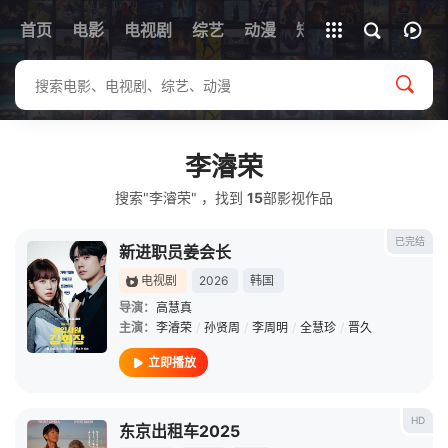
首页
电影
电视剧
综艺
全部影片
动漫
短剧
李濬荣
搜索"李濬荣" ，找到
15
部影视作品
已完结
新进职员姜会长
电视剧
2026
韩国
导演：
高慧真
主演：
李濬荣
/
孙贤周
/
李周明
/
全慧珍
/
晋久
立即播放
HD
东京出租车2025