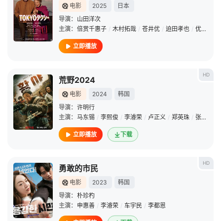
电影
2025
日本
导演：
山田洋次
主演：
倍赏千惠子
/
木村拓哉
/
苍井优
/
迫田孝也
/
优香
/
中
立即播放
HD
荒野2024
电影
2024
韩国
导演：
许明行
主演：
马东锡
/
李熙俊
/
李濬荣
/
卢正义
/
郑英珠
/
张荣男
/
立即播放
下载
HD
勇敢的市民
电影
2023
韩国
导演：
朴珍杓
主演：
申惠善
/
李濬荣
/
车宇民
/
李都恩