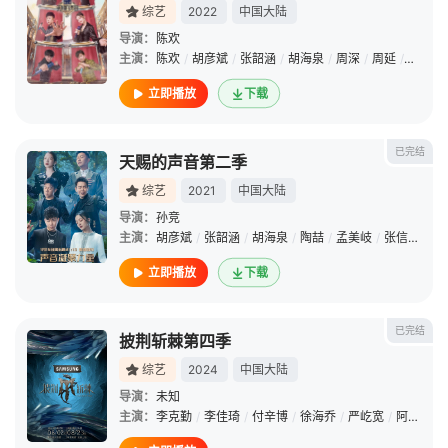
综艺
2022
中国大陆
导演：
陈欢
主演：
陈欢
/
胡彦斌
/
张韶涵
/
胡海泉
/
周深
/
周延
/
张碧晨
立即播放
下载
已完结
天赐的声音第二季
综艺
2021
中国大陆
导演：
孙竞
主演：
胡彦斌
/
张韶涵
/
胡海泉
/
陶喆
/
孟美岐
/
张信哲
/
陈
立即播放
下载
已完结
披荆斩棘第四季
综艺
2024
中国大陆
导演：
未知
主演：
李克勤
/
李佳琦
/
付辛博
/
徐海乔
/
严屹宽
/
阿如那
/