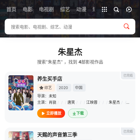
首页
电影
电视剧
综艺
全部影片
动漫
短剧
朱星杰
搜索"朱星杰" ，找到
4
部影视作品
已完结
养生买手店
综艺
2020
中国
导演：
未知
主演：
肖骁
/
/
/
唐笑
/
/
/
江映蓉
/
/
/
朱星杰
/
/
/
钱正
立即播放
下载
已完结
天赐的声音第三季