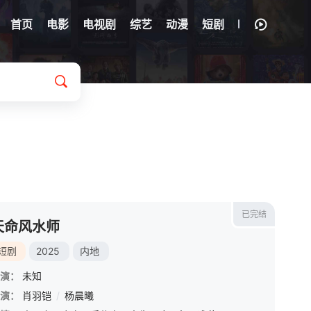
首页
电影
电视剧
综艺
动漫
短剧
已完结
天命风水师
短剧
2025
内地
演：
未知
演：
曹国
/
肖羽铠
陈火腿
/
/
杨晨曦
晨曦
/
陈晓靖
/
大国手
/
丹妮
/
岛主
/
封馨童
/
冯