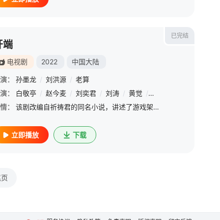
已完结
开端
电视剧
2022
中国大陆
演：
孙墨龙
/
刘洪源
/
老算
演：
白敬亭
/
赵今麦
/
刘奕君
/
刘涛
/
黄觉
/
刘丹
/
宋家腾
/
曾柯
情：
该剧改编自祈祷君的同名小说，讲述了游戏架构师肖鹤云（白敬亭 饰）和在校大学生李诗情（赵今麦 饰）在遭遇公交车爆炸后“死而复生”，于公交车出事的时间段内不断经历时间循环，从下车自救到打破隔阂并肩作战，努
立即播放
下载
尾页