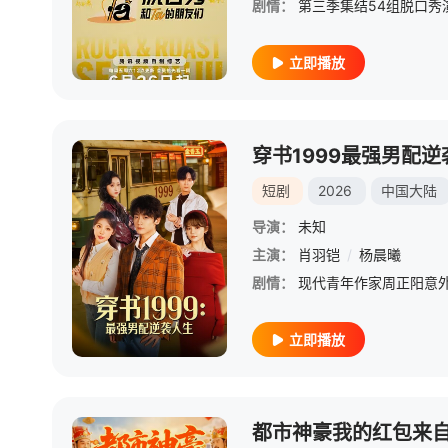
剧情：
立即播放
穿书1999最强男配逆
短剧
2026
中国大陆
导演：
未知
主演：
肖羽铠
/
杨晨曦
剧情：
立即播放
都市神豪我的红包来