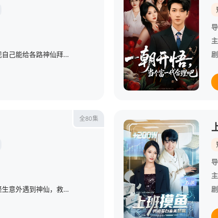
导
主
年关将至，秦宇意外发现自己能给各路神仙拜年，给月老挂坠拜年获得与白家大小姐的姻缘；给财神贴纸拜年获得一百亿余额；给老君画像拜年获得美容仙丹；给猴哥玩具拜年获得火眼金睛凭借着这些能力，秦宇打脸拜金前女友和各类反派，随后又帮助白晓月解决各种困难。期间两人感情不断升温，最终喜结连理。
剧
全80集
导
主
朱时被女友劈腿分手，轻生意外遇到神仙，救了自己并传授金手指，诱女秘术。从此打开新世界大门。用秘术赢得女神芳心。再反派一次又一次的挑衅中，成功逆袭，并赢得身边爱慕者倾心。事业上蒸蒸日上。前爱人想尽一切办法阻止朱时，干扰朱时的事业，但也于事无补，只是赔了夫人又折兵。朱时最终和爱慕者幸福的生活在一起。
剧