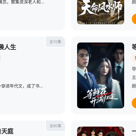
第三季集结54组脱口秀演员，聚集资深老人和新锐潜力新人，阵容多元丰富。本季节目首次引入“竞演+合宿”的双线叙事，演员们不仅在这里同台竞演，还要在一起合宿生活，并在过程中找到志同道合的朋友，相互帮助、相
剧
全70集
袭人生
导
主
现代青年作家周正阳意外穿进年代文，成了书中凄惨的炮灰男配。原主懦弱窝囊，被人算计、家产旁落，最终家破人亡。重活一世，他带着现代认知与先知剧情强势归来，不再任人摆布。面对步步紧逼的阴谋、虚伪狡诈的亲友、虎视眈眈的对手，他步步为营，手撕白莲、脚踹反派、抢占商机，在1999年的时代中搞事业、赚大钱、护家人。曾经的炮灰一路逆袭，从任人欺凌的小角色，逆袭成叱咤风云的商界大佬，改写悲剧人生，走上巅峰。
剧
全80集
自天庭