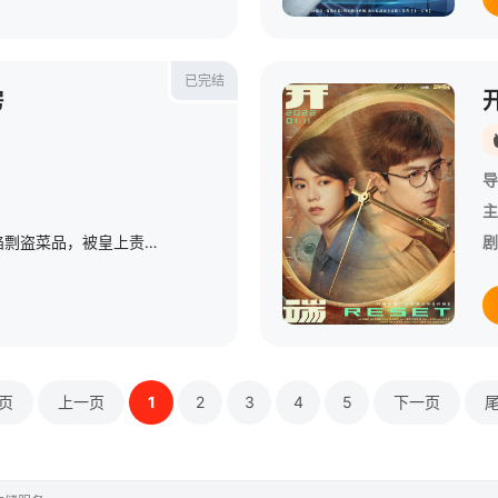
已完结
房
导
主
御厨苏晴遭养女苏茜诬陷剽盗菜品，被皇上责罚，被苏家人打死后重生回到天厨大比前，决心复仇。选拔时，苏晴发现苏茜再次剽盗其创意，她试图以刀工自证，可苏茜凭借厨艺模仿系统完美复刻，苏晴再度被指剽盗，遭皇上杖责。危急时刻，苏晴察觉苏茜有模仿系统，遂背水一战发起生死擂对决。她先设计让苏茜完成单龙入海，再用隐藏技法升级为双龙戏珠，成功揭露苏茜剽盗恶行。
剧
页
上一页
1
2
3
4
5
下一页