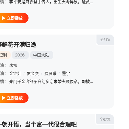
情：
李平安是麻衣圣手传人，出生天降异象，遭黄仙阴九娘下聘逼婚，爷爷李固逆天改命，与望海唐家千金唐紫定下亲事。二十二年后，唐家退婚，遭黄仙索命，李平安前往望海拯救未婚妻，意外与风水大师吴有德之子吴人敌引发冲突，由此踏上风水之路，坚信邪不压正，刻苦学习，破除邪祟和阴九娘的算计，与唐紫等人在危难中并肩前行，关上龙门，一战成名，终获唐家青睐，婚礼上却又遭苗疆少女索命，终以麻衣圣手之威化解危机，拯救苍生
立即播放
全61集
等鲜花开满归途
短剧
2026
中国大陆
演：
未知
演：
金锦灿
/
贾金赛
/
费晨曦
/
瞿宇
情：
豪门千金洛舒予自幼痴恋未婚夫顾俊彦，却被他与白莲花苏雨萱联手陷害，送入女德学院囚禁三年。地狱般的经历让她彻底觉醒，斩断过往痴恋，决心退婚自救。凭借傅老师赠予的婚书，她结识权势滔天的傅司寒，获得强势守护。面对顾俊彦的百般纠缠、羞辱打压，洛舒予冷静反击、手撕绿茶，一步步夺回属于自己的一切。当真相揭开，顾俊彦追悔莫及，她早已涅槃重生，与傅司寒携手，终结女德黑暗过往，开启全新人生。
立即播放
全67集
一朝开悟，当个富一代很合理吧