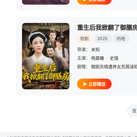
重生后我掀翻了御膳
短剧
2025
内地
导演：
未知
主演：
杨晨曦
/
史强
剧情：
立即播放
首