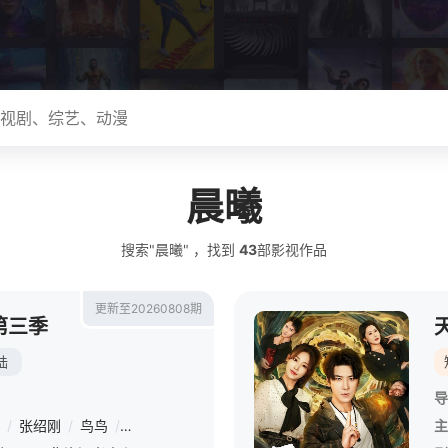
晨曦
搜索"晨曦" ，找到
43
部影视作品
更新至20260808期
第三季
陆
导
/
张绍刚
/
鸟鸟
/
闫妮
/
阿赛
/
阿咻
/
白小白
/
步惊云
/
菜菜
/
主