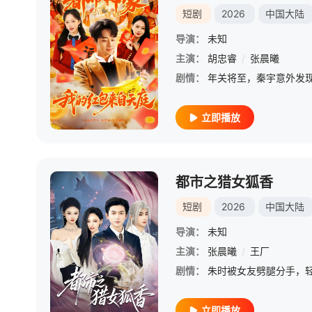
短剧
2026
中国大陆
导演：
未知
主演：
胡忠睿
/
张晨曦
剧情：
立即播放
都市之猎女狐香
短剧
2026
中国大陆
导演：
未知
主演：
张晨曦
/
王厂
剧情：
立即播放