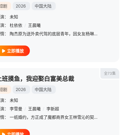
短剧
2026
中国大陆
演：
未知
演：
杜依依
/
王晨曦
情：
陶杰原为送外卖代驾的底层青年，因女友杨琳分手受刺激，用电脑建算彩票，最终中了高额奖金。随后意外解救李清婉，获得股神银狐的金融资料，将其融入数学模型，成功预测股市涨跌，收入巨额财富，陶杰从底层崛起，成为巨额财富拥有者，建立商业帝国。
立即播放
全73集
上班摸鱼，我迎娶白富美总裁
短剧
2026
中国大陆
演：
未知
演：
李雪曼
/
王晨曦
/
李新超
情：
一纸婚约，方正成了魔都商界女王林雪沁的契约丈夫，顺便入职她的集团，喜提单间“牢房”，哦不，是办公室。本想安心躺平，却绑定摸鱼人生系统，上班摸鱼就能兑换神技、刷属性点！打游戏？那是用户行为分析！看小说？那是灵感源泉！带薪摸鱼，天经地义！唯一BUG；顶头上司加合法老婆林雪沁，颜值天花板，气场两米八。于是，史上最惨丈夫的办公室极限求生开始了。
立即播放