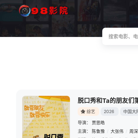
脱口秀和Ta的朋友们
综艺
2026
中国大
导演：
贾思皓
主演：
陈鲁豫
/
大张伟
/
周深