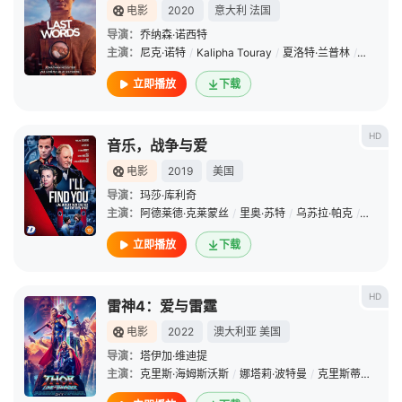
电影
2020
意大利
法国
导演：
乔纳森·诺西特
主演：
尼克·诺特
/
Kalipha Touray
/
夏洛特·兰普林
/
阿尔芭·
立即播放
下载
HD
音乐，战争与爱
电影
2019
美国
导演：
玛莎·库利奇
主演：
阿德莱德·克莱蒙丝
/
里奥·苏特
/
乌苏拉·帕克
/
塞巴斯
立即播放
下载
HD
雷神4：爱与雷霆
电影
2022
澳大利亚
美国
导演：
塔伊加·维迪提
主演：
克里斯·海姆斯沃斯
/
娜塔莉·波特曼
/
克里斯蒂安·贝尔