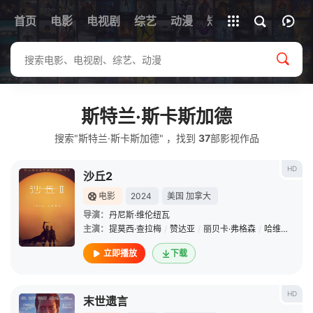
首页
电影
电视剧
综艺
全部影片
动漫
短剧
斯特兰·斯卡斯加德
搜索"斯特兰·斯卡斯加德" ，找到
37
部影视作品
HD
沙丘2
电影
2024
美国
加拿大
导演：
丹尼斯·维伦纽瓦
主演：
提莫西·查拉梅
/
赞达亚
/
丽贝卡·弗格森
/
哈维尔·巴登
立即播放
下载
HD
末世遗言