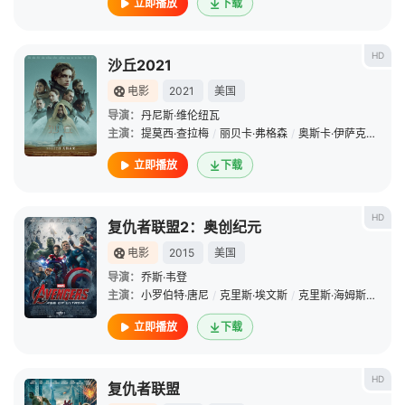
立即播放
下载
HD
沙丘2021
电影
2021
美国
导演：
丹尼斯·维伦纽瓦
主演：
提莫西·查拉梅
/
丽贝卡·弗格森
/
奥斯卡·伊萨克
/
戴夫
立即播放
下载
HD
复仇者联盟2：奥创纪元
电影
2015
美国
导演：
乔斯·韦登
主演：
小罗伯特·唐尼
/
克里斯·埃文斯
/
克里斯·海姆斯沃斯
/
立即播放
下载
HD
复仇者联盟