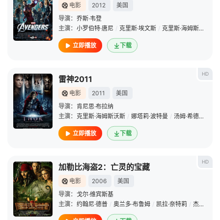
电影
2012
美国
导演：
乔斯·韦登
主演：
小罗伯特·唐尼
/
克里斯·埃文斯
/
克里斯·海姆斯沃斯
/
立即播放
下载
HD
雷神2011
电影
2011
美国
导演：
肯尼思·布拉纳
主演：
克里斯·海姆斯沃斯
/
娜塔莉·波特曼
/
汤姆·希德勒斯顿
立即播放
下载
HD
加勒比海盗2：亡灵的宝藏
电影
2006
美国
导演：
戈尔·维宾斯基
主演：
约翰尼·德普
/
奥兰多·布鲁姆
/
凯拉·奈特莉
/
杰克·达文波特