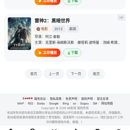
立即播放
下载
HD
雷神2：黑暗世界
电影
2013
美国
导演：
阿兰·泰勒
主演：
克里斯·海姆斯沃斯
/
娜塔莉·波特曼
/
汤姆·希德勒斯顿
立即播放
下载
首页
上一页
下一页
尾页
服务协议
隐私政策
免责声明
版权声明
留言反馈
MAP
RSS
Baidu
Google
Bing
so
Sogou
SM
网站地图
Copyright
© 2026 98影院 版权所有
本站所有内容均来自互联网分享站点所提供的公开引用资源，未提供资源上传、存储服务。
若98影院收录的视频无意侵犯了贵司版权，请发邮件 123456@test.cn（我们会在3个工作
日内删除侵权内容，谢谢。）