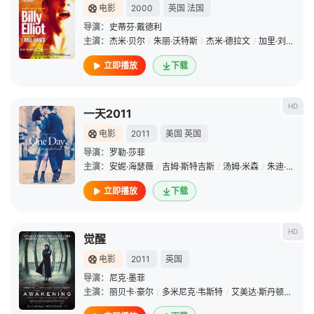
电影
2000
英国
法国
导演：
史蒂芬·戴德利
主演：
杰米·贝尔
/
朱丽·沃特斯
/
杰米·德拉文
/
加里·刘易斯
/
立即播放
下载
HD
一天2011
电影
2011
美国
英国
导演：
罗勒·莎菲
主演：
安妮·海瑟薇
/
吉姆·斯特吉斯
/
汤姆·米森
/
朱迪·惠特克
立即播放
下载
HD
觉醒
电影
2011
英国
导演：
尼克·墨菲
主演：
丽贝卡·豪尔
/
多米尼克·韦斯特
/
艾美达·斯丹顿
/
伊萨