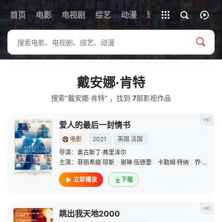
首页
电影
电视剧
综艺
全部影片
动漫
短剧
戴安娜·肯特
搜索"戴安娜·肯特" ，找到
7
部影视作品
HD
爱人的最后一封情书
电影
2021
英国
法国
导演：
奥古斯丁·弗里泽尔
主演：
菲丽希缇·琼斯
/
谢琳·伍德蕾
/
卡勒姆·特纳
/
乔·阿尔文
立即播放
下载
HD
跳出我天地2000