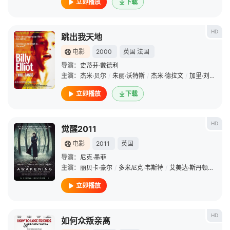
立即播放
下载
HD
跳出我天地
电影
2000
英国
法国
导演：
史蒂芬·戴德利
主演：
杰米·贝尔
/
朱丽·沃特斯
/
杰米·德拉文
/
加里·刘易斯
/
立即播放
下载
HD
觉醒2011
电影
2011
英国
导演：
尼克·墨菲
主演：
丽贝卡·豪尔
/
多米尼克·韦斯特
/
艾美达·斯丹顿
/
伊萨
立即播放
HD
如何众叛亲离