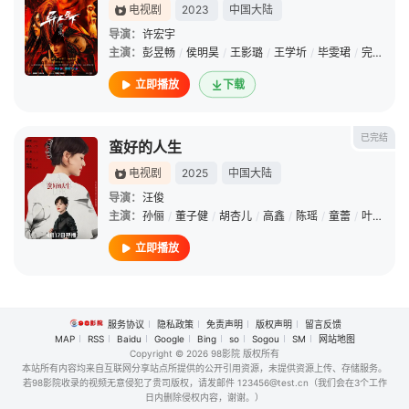
电视剧
2023
中国大陆
导演：
许宏宇
主演：
彭昱畅
/
侯明昊
/
王影璐
/
王学圻
/
毕雯珺
/
完颜洛绒
立即播放
下载
已完结
蛮好的人生
电视剧
2025
中国大陆
导演：
汪俊
主演：
孙俪
/
董子健
/
胡杏儿
/
高鑫
/
陈瑶
/
童蕾
/
叶青
/
康
立即播放
服务协议
隐私政策
免责声明
版权声明
留言反馈
MAP
RSS
Baidu
Google
Bing
so
Sogou
SM
网站地图
Copyright
© 2026 98影院 版权所有
本站所有内容均来自互联网分享站点所提供的公开引用资源，未提供资源上传、存储服务。
若98影院收录的视频无意侵犯了贵司版权，请发邮件 123456@test.cn（我们会在3个工作
日内删除侵权内容，谢谢。）