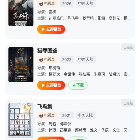
电视剧
2026
中国大陆
导演：
秦榛
主演：
迪丽热巴
/
陈飞宇
/
魏哲鸣
/
张俪
/
高鹤元
/
杨肸子
/
立即播放
已完结
猎罪图鉴
电视剧
2022
中国大陆
导演：
邢键钧
主演：
檀健次
/
金世佳
/
张柏嘉
/
朱嘉琦
/
陆妍淇
/
秦海璐
/
立即播放
下载
已完结
飞鸟集
电视剧
2021
中国大陆
导演：
周看
/
傅潇仪
主演：
徐璐
/
高至霆
/
邱赫南
/
淮文
/
予辰
/
文生
/
吴越
/
谢