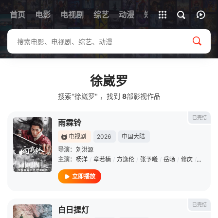
首页
电影
电视剧
综艺
全部影片
动漫
短剧
徐崴罗
搜索"徐崴罗" ，找到
8
部影视作品
已完结
雨霖铃
电视剧
2026
中国大陆
导演：
刘洪源
主演：
杨洋
/
章若楠
/
方逸伦
/
张予曦
/
岳旸
/
修庆
/
鲁诺
/
立即播放
已完结
白日提灯