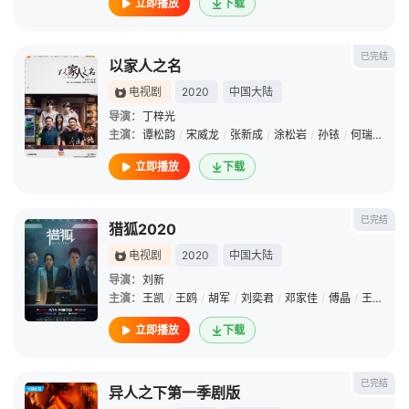
立即播放
下载
已完结
以家人之名
电视剧
2020
中国大陆
导演：
丁梓光
主演：
谭松韵
/
宋威龙
/
张新成
/
涂松岩
/
孙铱
/
何瑞贤
/
安
立即播放
下载
已完结
猎狐2020
电视剧
2020
中国大陆
导演：
刘新
主演：
王凯
/
王鸥
/
胡军
/
刘奕君
/
邓家佳
/
傅晶
/
王同辉
/
立即播放
下载
已完结
异人之下第一季剧版