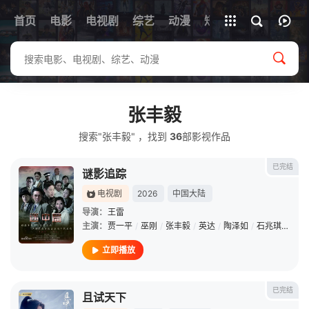
首页
电影
电视剧
综艺
全部影片
动漫
短剧
张丰毅
搜索"张丰毅" ，找到
36
部影视作品
已完结
谜影追踪
电视剧
2026
中国大陆
导演：
王雷
主演：
贾一平
/
巫刚
/
张丰毅
/
英达
/
陶泽如
/
石兆琪
/
赵滨
立即播放
已完结
且试天下