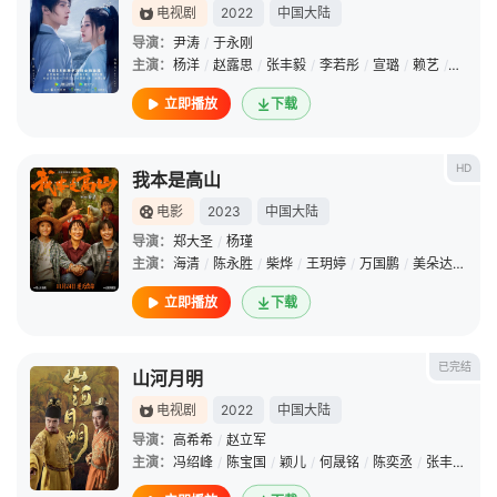
电视剧
2022
中国大陆
导演：
尹涛
/
于永刚
主演：
杨洋
/
赵露思
/
张丰毅
/
李若彤
/
宣璐
/
赖艺
/
贺开朗
立即播放
下载
HD
我本是高山
电影
2023
中国大陆
导演：
郑大圣
/
杨瑾
主演：
海清
/
陈永胜
/
柴烨
/
王玥婷
/
万国鹏
/
美朵达瓦
/
/
立即播放
下载
已完结
山河月明
电视剧
2022
中国大陆
导演：
高希希
/
赵立军
主演：
冯绍峰
/
陈宝国
/
颖儿
/
何晟铭
/
陈奕丞
/
张丰毅
/
王