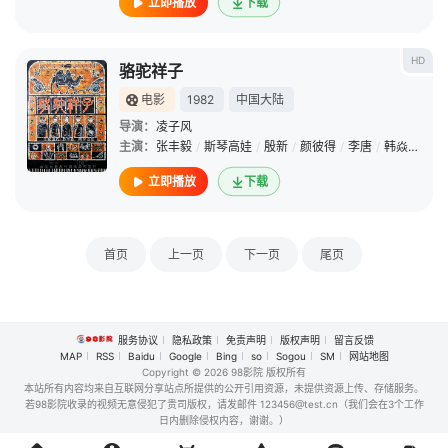
立即播放
下载
HD
骆驼祥子
电影
1982
中国大陆
导演：
凌子风
主演：
张丰毅
/
斯琴高娃
/
殷新
/
颜彼得
/
李唐
/
韩焱
/
高放
立即播放
下载
首页
上一页
下一页
尾页
服务协议
隐私政策
免责声明
版权声明
留言反馈
MAP
RSS
Baidu
Google
Bing
so
Sogou
SM
网站地图
Copyright
© 2026 98影院 版权所有
本站所有内容均来自互联网分享站点所提供的公开引用资源，未提供资源上传、存储服务。
若98影院收录的视频无意侵犯了贵司版权，请发邮件 123456@test.cn（我们会在3个工作
日内删除侵权内容，谢谢。）