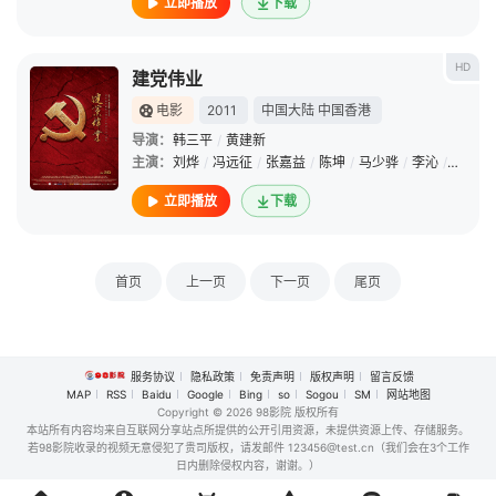
立即播放
下载
HD
建党伟业
电影
2011
中国大陆
中国香港
导演：
韩三平
/
黄建新
主演：
刘烨
/
冯远征
/
张嘉益
/
陈坤
/
马少骅
/
李沁
/
周润发
立即播放
下载
首页
上一页
下一页
尾页
服务协议
隐私政策
免责声明
版权声明
留言反馈
MAP
RSS
Baidu
Google
Bing
so
Sogou
SM
网站地图
Copyright
© 2026 98影院 版权所有
本站所有内容均来自互联网分享站点所提供的公开引用资源，未提供资源上传、存储服务。
若98影院收录的视频无意侵犯了贵司版权，请发邮件 123456@test.cn（我们会在3个工作
日内删除侵权内容，谢谢。）