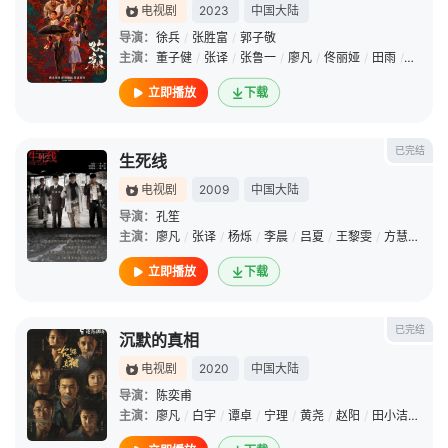
电视剧
2023
中国大陆
导演：
徐兵
/
张胜富
/
郭子敬
主演：
董子健
/
张译
/
张鲁一
/
廖凡
/
佟丽娅
/
田雨
/
吴晓亮
立即播放
下载
已完结
生死线
电视剧
2009
中国大陆
导演：
孔笙
主演：
廖凡
/
张译
/
杨烁
/
李晨
/
吕夏
/
王黎雯
/
方慧
/
赵达
立即播放
下载
已完结
沉默的真相
电视剧
2020
中国大陆
导演：
陈奕甫
主演：
廖凡
/
白宇
/
谭卓
/
宁理
/
黄尧
/
赵阳
/
田小洁
/
王建