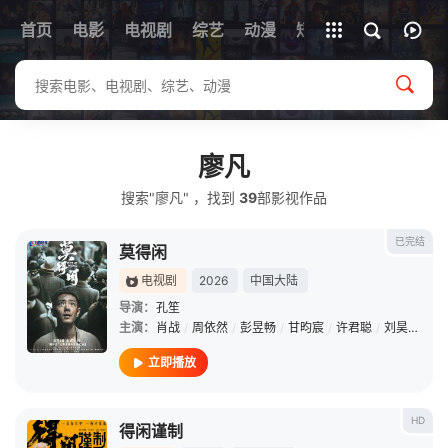
首页
电影
电视剧
综艺
全部影片
动漫
短剧
廖凡
搜索"廖凡" ，找到
39
部影视作品
已完结
莫得闲
电视剧
2026
中国大陆
导演：
孔笙
主演：
肖战
/
周依然
/
彭昱畅
/
甘昀宸
/
许君聪
/
刘昊然
/
阿
立即播放
HD
得闲谨制