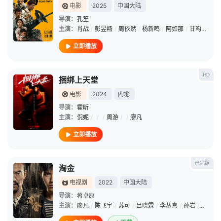
电影
2025
中国大陆
导演：
孔笙
主演：
肖战
/
彭昱畅
/
周依然
/
杨新鸣
/
阿如那
/
甘昀宸
/
周
立即播放
HD
捆绑上天堂
电影
2024
内地
导演：
霍昕
主演：
倪妮
/
/
/
周游
/
/
廖凡
立即播放
已完结
淘金
电视剧
2022
中国大陆
导演：
蒋卓原
主演：
廖凡
/
陈飞宇
/
苏可
/
吕晓霖
/
李丛喜
/
孙岩
/
王同辉