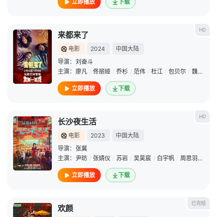
立即播放
下载
HD
来都来了
电影
2024
中国大陆
导演：
刘奋斗
主演：
廖凡
/
佟丽娅
/
乔杉
/
范伟
/
杜江
/
包贝尔
/
魏大勋
/
立即播放
下载
HD
长沙夜生活
电影
2023
中国大陆
导演：
张冀
主演：
尹昉
/
张婧仪
/
苏岩
/
吴昊宸
/
白宇帆
/
周思羽
/
吴军
立即播放
下载
已完结
欢颜