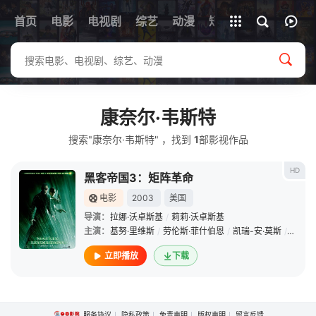
首页
电影
电视剧
综艺
全部影片
动漫
短剧
康奈尔·韦斯特
搜索"康奈尔·韦斯特" ，找到
1
部影视作品
HD
黑客帝国3：矩阵革命
电影
2003
美国
导演：
拉娜·沃卓斯基
/
莉莉·沃卓斯基
主演：
基努·里维斯
/
劳伦斯·菲什伯恩
/
凯瑞-安·莫斯
/
雨果·
立即播放
下载
服务协议
隐私政策
免责声明
版权声明
留言反馈