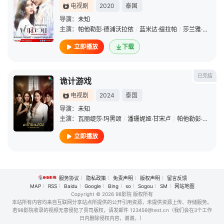
电视剧
2020
泰国
导演：
未知
主演：
帕他勒彭·德浦沃拉侬
/
蓝米达·缇拉帕
/
莎兰雅·春哈萨特
立即播放
下载
已完结
诡计游戏
电视剧
2024
泰国
导演：
未知
主演：
瓦丽缇莎·玛黑颂
/
潘珊妮娅·甘宋卢
/
帕他勒彭·德浦沃拉侬
立即播放
服务协议
隐私政策
免责声明
版权声明
留言反馈
MAP
RSS
Baidu
Google
Bing
so
Sogou
SM
网站地图
Copyright
© 2026 98影院 版权所有
本站所有内容均来自互联网分享站点所提供的公开引用资源，未提供资源上传、存储服务。
若98影院收录的视频无意侵犯了贵司版权，请发邮件 123456@test.cn（我们会在3个工作
日内删除侵权内容，谢谢。）