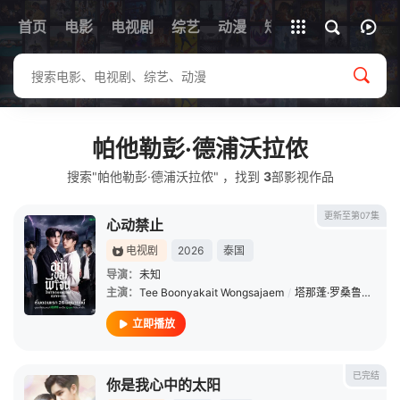
首页
电影
电视剧
综艺
全部影片
动漫
短剧
帕他勒彭·德浦沃拉侬
搜索"帕他勒彭·德浦沃拉侬" ，找到
3
部影视作品
更新至第07集
心动禁止
电视剧
2026
泰国
导演：
未知
主演：
Tee Boonyakait Wongsajaem
/
塔那蓬·罗桑鲁昂
/
帕
立即播放
已完结
你是我心中的太阳