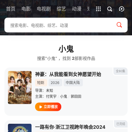
首页
电影
电视剧
综艺
全部影片
动漫
短剧
小鬼
搜索"小鬼" ，找到
2
部影视作品
全80集
神豪：从我能看到女神愿望开始
短剧
2026
中国大陆
导演：
未知
主演：
付笑宇
/
小鬼
/
郭田田
立即播放
已完结
一路有你·浙江卫视跨年晚会2024