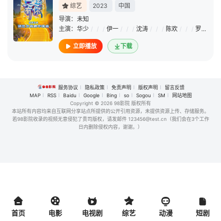
综艺
2023
中国
导演：
未知
主演：
华少
/
/
/
伊一
/
/
/
沈涛
/
/
/
陈欢
/
/
/
罗希
/
/
立即播放
下载
服务协议
隐私政策
免责声明
版权声明
留言反馈
MAP
RSS
Baidu
Google
Bing
so
Sogou
SM
网站地图
Copyright
© 2026 98影院 版权所有
本站所有内容均来自互联网分享站点所提供的公开引用资源，未提供资源上传、存储服务。
若98影院收录的视频无意侵犯了贵司版权，请发邮件 123456@test.cn（我们会在3个工作
日内删除侵权内容，谢谢。）
首页
电影
电视剧
综艺
动漫
短剧