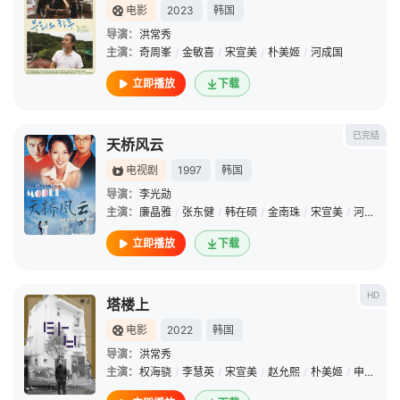
电影
2023
韩国
导演：
洪常秀
主演：
奇周峯
/
金敏喜
/
宋宣美
/
朴美姬
/
河成国
立即播放
下载
已完结
天桥风云
电视剧
1997
韩国
导演：
李光勋
主演：
廉晶雅
/
张东健
/
韩在硕
/
金南珠
/
宋宣美
/
河有美
立即播放
下载
HD
塔楼上
电影
2022
韩国
导演：
洪常秀
主演：
权海骁
/
李慧英
/
宋宣美
/
赵允熙
/
朴美姬
/
申锡镐