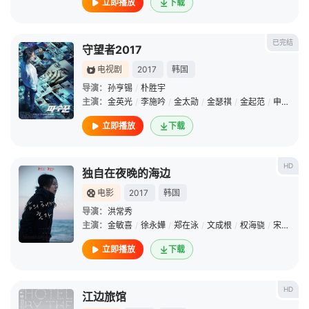
立即播放
下载
已完结
守望者2017
电视剧
2017
韩国
导演：
孙亨锡
/
朴胜宇
主演：
金英光
/
李施吟
/
金太勋
/
金瑟祺
/
金起范
/
申东旭
/
立即播放
下载
HD
独自在夜晚的海边
电影
2017
韩国
导演：
洪常秀
主演：
金敏喜
/
徐永嬅
/
郑在泳
/
文成根
/
权海骁
/
宋宣美
/
立即播放
下载
HD
江边旅馆