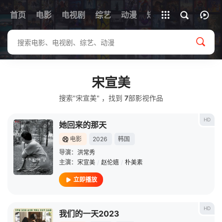
首页
电影
电视剧
综艺
全部影片
动漫
短剧
宋宣美
搜索"宋宣美" ，找到
7
部影视作品
HD
她回来的那天
电影
2026
韩国
导演：
洪常秀
主演：
宋宣美
/
赵伦嬉
/
朴美素
立即播放
HD
我们的一天2023