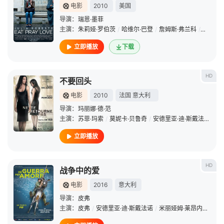
电影
2010
美国
导演：
瑞恩·墨菲
主演：
朱莉娅·罗伯茨
/
哈维尔·巴登
/
詹姆斯·弗兰科
/
比利·克
立即播放
下载
HD
不要回头
电影
2010
法国
意大利
导演：
玛丽娜·德·范
主演：
苏菲·玛索
/
莫妮卡·贝鲁奇
/
安德里亚·迪·斯戴法诺
/
蒂
立即播放
HD
战争中的爱
电影
2016
意大利
导演：
皮弗
主演：
皮弗
/
安德里亚·迪·斯戴法诺
/
米丽娅姆·莱昂内
/
斯黛