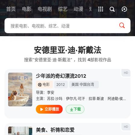
首页
电影
电视剧
综艺
全部影片
动漫
短剧
安德里亚·迪·斯戴法
搜索"安德里亚·迪·斯戴法" ，找到
4
部影视作品
HD
少年派的奇幻漂流2012
电影
2012
美国
中国台湾
导演：
李安
主演：
苏拉·沙玛
/
伊尔凡·可汗
/
拉菲·斯波
/
阿迪勒·侯赛因
/
立即播放
下载
HD
美食、祈祷和恋爱