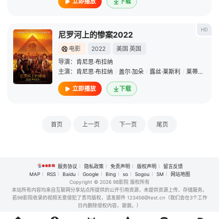
立即播放
下载
HD
尼罗河上的惨案2022
电影
2022
美国
英国
导演：
肯尼思·布拉纳
主演：
肯尼思·布拉纳
/
盖尔·加朵
/
露丝·莱斯利
/
莱蒂希娅·赖特
立即播放
下载
首页
上一页
下一页
尾页
服务协议
隐私政策
免责声明
版权声明
留言反馈
MAP
RSS
Baidu
Google
Bing
so
Sogou
SM
网站地图
Copyright
© 2026 98影院 版权所有
本站所有内容均来自互联网分享站点所提供的公开引用资源，未提供资源上传、存储服务。
若98影院收录的视频无意侵犯了贵司版权，请发邮件 123456@test.cn（我们会在3个工作
日内删除侵权内容，谢谢。）