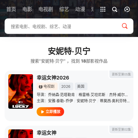
首页
电影
电视剧
综艺
全部影片
动漫
短剧
安妮特·贝宁
搜索"安妮特·贝宁" ，找到
18
部影视作品
更新至第05集
幸运女神2026
电视剧
2026
美国
导演：
乔纳森·范塔勒肯
/
格雷格·艾坦尼斯
/
杰特·威尔金森
主演：
安雅·泰勒-乔伊
/
安妮特·贝宁
/
蒂莫西·奥利芬特
/
安洁
立即播放
更新至第02集
幸运女神