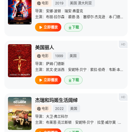
电影
2019
美国
澳大利亚
导演：
安娜·波顿
/
瑞安·弗雷克
主演：
布丽·拉尔森
/
裘德·洛
/
塞缪尔·杰克逊
/
本·门德尔森
/
立即播放
下载
HD
美国丽人
电影
1999
美国
导演：
萨姆·门德斯
主演：
凯文·史派西
/
安妮特·贝宁
/
索拉·伯奇
/
韦斯·本特利
/
立即播放
下载
HD
杰瑞和玛姬生活阔绰
电影
2022
美国
导演：
大卫·弗兰科尔
主演：
布莱恩·克兰斯顿
/
安妮特·贝宁
/
拉里·威尔莫
/
雷恩·威