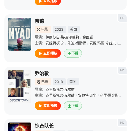
立即播放
HD
奈德
电影
2023
美国
导演：
伊丽莎白·柴·瓦沙瑞莉
/
金国威
主演：
安妮特·贝宁
/
朱迪·福斯特
/
安妮·玛丽·肯普夫
/
卡罗琳
立即播放
下载
HD
乔治敦
电影
2019
美国
导演：
克里斯托弗·瓦尔兹
主演：
克里斯托弗·瓦尔兹
/
安妮特·贝宁
/
科里·霍金斯
/
瓦妮
立即播放
下载
HD
惊奇队长