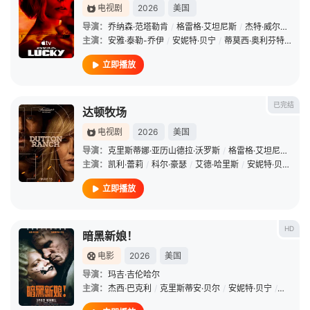
电视剧
2026
美国
导演：
乔纳森·范塔勒肯
/
格雷格·艾坦尼斯
/
杰特·威尔金森
主演：
安雅·泰勒-乔伊
/
安妮特·贝宁
/
蒂莫西·奥利芬特
/
安洁
立即播放
已完结
达顿牧场
电视剧
2026
美国
导演：
克里斯蒂娜·亚历山德拉·沃罗斯
/
格雷格·艾坦尼斯
/
杰
主演：
凯利·蕾莉
/
科尔·豪瑟
/
艾德·哈里斯
/
安妮特·贝宁
/
芬
立即播放
HD
暗黑新娘！
电影
2026
美国
导演：
玛吉·吉伦哈尔
主演：
杰西·巴克利
/
克里斯蒂安·贝尔
/
安妮特·贝宁
/
佩内洛