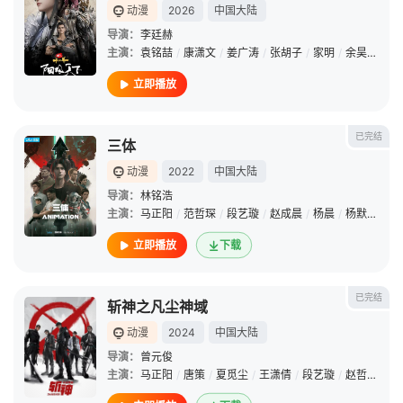
动漫
2026
中国大陆
导演：
李廷赫
主演：
袁铭喆
/
康潇文
/
姜广涛
/
张胡子
/
家明
/
余昊威
/
梅
立即播放
已完结
三体
动漫
2022
中国大陆
导演：
林铭浩
主演：
马正阳
/
范哲琛
/
段艺璇
/
赵成晨
/
杨晨
/
杨默
/
赵震
立即播放
下载
已完结
斩神之凡尘神域
动漫
2024
中国大陆
导演：
曾元俊
主演：
马正阳
/
唐策
/
夏觅尘
/
王潇倩
/
段艺璇
/
赵哲豪
/
家