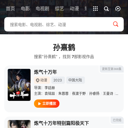
首页
电影
电视剧
综艺
全部影片
动漫
短剧
孙熹鹤
搜索"孙熹鹤" ，找到
7
部影视作品
更新至第366集
炼气十万年
动漫
2023
中国大陆
导演：
李廷赫
主演：
袁铭喆
/
朱蓉蓉
/
夜渡于野
/
孙睿扬
/
王曼诗
/
周侗
/
立即播放
已完结
炼气十万年特别篇阳极天下