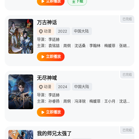
立即播放
下载
已完结
万古神话
动漫
2022
中国大陆
导演：
李廷赫
主演：
袁铭喆
/
周侗
/
沈话桑
/
李翰林
/
梅媛菲
/
张胡子
/
孙
立即播放
已完结
无尽神域
动漫
2024
中国大陆
导演：
李廷赫
主演：
孙睿扬
/
周侗
/
冯泽锐
/
梅媛菲
/
王小月
/
沈话桑
/
姜
立即播放
已完结
我的师兄太强了