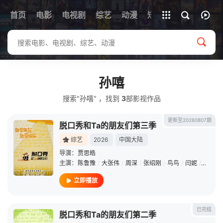
首页
电影
电视剧
综艺
全部影片
动漫
短剧
孙嘻
搜索"孙嘻" ，找到
3
部影视作品
更新至20260807期
脱口秀和Ta的朋友们第三季
综艺
2026
中国大陆
导演：
贾思皓
主演：
陈鲁豫
/
大张伟
/
周深
/
张绍刚
/
鸟鸟
/
闫妮
/
阿赛
/
立即播放
已完结
脱口秀和Ta的朋友们第二季