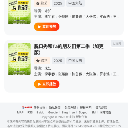
综艺
2025
中国大陆
导演：
未知
主演：
李宇春
/
张绍刚
/
陈鲁豫
/
大张伟
/
罗永浩
/
王勉
/
安
立即播放
已完结
脱口秀和Ta的朋友们第二季（加更
版）
综艺
2025
中国大陆
导演：
未知
主演：
李宇春
/
张绍刚
/
陈鲁豫
/
大张伟
/
罗永浩
/
王勉
/
安
立即播放
服务协议
隐私政策
免责声明
版权声明
留言反馈
MAP
RSS
Baidu
Google
Bing
so
Sogou
SM
网站地图
Copyright
© 2026 98影院 版权所有
本站所有内容均来自互联网分享站点所提供的公开引用资源，未提供资源上传、存储服务。
若98影院收录的视频无意侵犯了贵司版权，请发邮件 123456@test.cn（我们会在3个工作