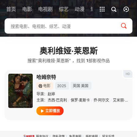
首页
电影
电视剧
综艺
全部影片
动漫
短剧
奥利维娅·莱恩斯
搜索"奥利维娅·莱恩斯" ，找到
1
部影视作品
HD
哈姆奈特
电影
2025
英国
美国
导演：
赵婷
主演：
杰西·巴克利
/
保罗·麦斯卡
/
乔·阿尔文
/
艾米丽·沃森
/
立即播放
服务协议
隐私政策
免责声明
版权声明
留言反馈