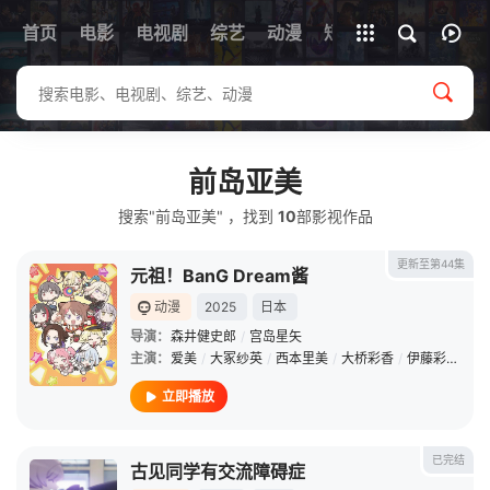
首页
电影
电视剧
综艺
全部影片
动漫
短剧
前岛亚美
搜索"前岛亚美" ，找到
10
部影视作品
更新至第44集
元祖！BanG Dream酱
动漫
2025
日本
导演：
森井健史郎
/
宫岛星矢
主演：
爱美
/
大冢纱英
/
西本里美
/
大桥彩香
/
伊藤彩沙
/
佐
立即播放
已完结
古见同学有交流障碍症