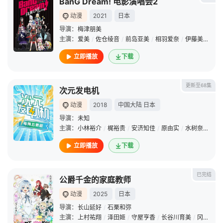
BanG Dream! 电影演唱会2
动漫
2021
日本
导演：
梅津朋美
主演：
爱美
/
佐仓绫音
/
前岛亚美
/
相羽爱奈
/
伊藤美来
/
进
立即播放
下载
更新至68集
次元发电机
动漫
2018
中国大陆
日本
导演：
未知
主演：
小林裕介
/
梶裕贵
/
安济知佳
/
原由实
/
水树奈奈
/
秦
立即播放
下载
已完结
公爵千金的家庭教师
动漫
2025
日本
导演：
长山延好
/
石栗和弥
主演：
上村祐翔
/
泽田姬
/
守屋亨香
/
长谷川育美
/
冈咲美保