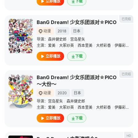
立即播放
下载
已完结
BanG Dream! 少女乐团派对☆PICO
动漫
2018
日本
导演：
森井健史郎
/
宫岛星矢
主演：
爱美
/
大冢纱英
/
西本里美
/
大桥彩香
/
伊藤彩沙
/
相
立即播放
下载
已完结
BanG Dream! 少女乐团派对☆PICO
～大份～
动漫
2020
日本
导演：
宫岛星矢
/
森井健史郎
主演：
爱美
/
大冢纱英
/
西本里美
/
大桥彩香
/
伊藤彩沙
/
相
立即播放
下载
HD