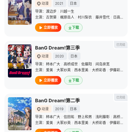
动漫
2021
日本
导演：
渡边步
/
川越一生
主演：
古贺葵
/
梶原岳人
/
村川梨衣
/
藤井雪代
/
日高里菜
/
立即播放
下载
已完结
BanG Dream!第三季
动漫
2020
日本
导演：
柿本广大
/
高桥成世
/
佐藤阳
/
间岛崇宽
主演：
爱美
/
大冢纱英
/
西本里美
/
大桥彩香
/
伊藤彩沙
/
相
立即播放
下载
已完结
BanG Dream!第二季
动漫
2019
日本
导演：
柿本广大
/
信田祐
/
野上和男
/
浅利藤彰
/
高桥成世
/
主演：
爱美
/
大冢纱英
/
西本里美
/
大桥彩香
/
伊藤彩沙
/
佐