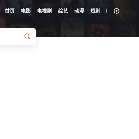
首页
电影
电视剧
综艺
动漫
短剧
曹国
/
陈火腿
/
晨曦
/
陈晓靖
/
大国手
/
丹妮
/
岛主
/
封馨童
/
冯