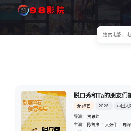
脱口秀和Ta的朋友们
综艺
2026
中国大
导演：
贾思皓
主演：
陈鲁豫
/
大张伟
/
周深