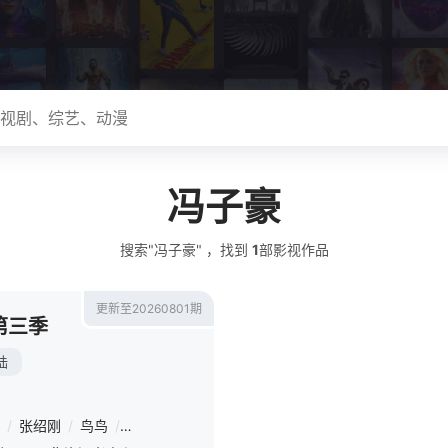
冯子豪
搜索"冯子豪" ，找到
1
部影视作品
更新至20260801期
第三季
陆
/
张绍刚
/
鸟鸟
/
闫妮
/
阿赛
/
阿咻
/
白小白
/
步惊云
/
菜菜
/