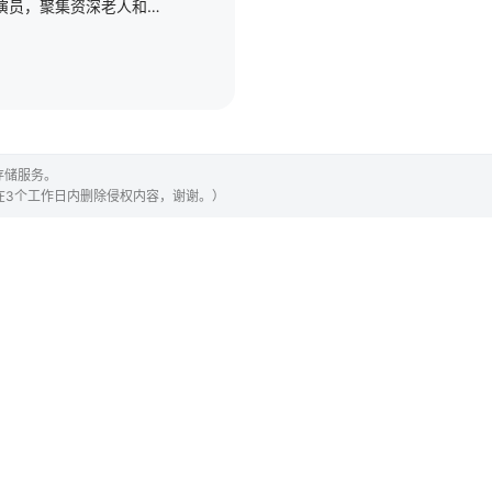
第三季集结54组脱口秀演员，聚集资深老人和新锐潜力新人，阵容多元丰富。本季节目首次引入“竞演+合宿”的双线叙事，演员们不仅在这里同台竞演，还要在一起合宿生活，并在过程中找到志同道合的朋友，相互帮助、相
存储服务。
们会在3个工作日内删除侵权内容，谢谢。）