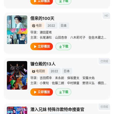
立即播放
下载
HD
借来的100天
电影
2022
日本
导演：
濑田夏希
主演：
长尾谦杜
/
山田杏奈
/
八木莉可子
/
佐佐木藏之介
/
石
立即播放
下载
已完结
镰仓殿的13人
电视剧
2022
日本
导演：
吉田照幸
/
末永創
/
保坂慶太
/
安藤大佑
主演：
小栗旬
/
佐藤二朗
/
中村狮童
/
野添义弘
/
横田荣司
/
立即播放
下载
已完结
潜入兄妹 特殊诈欺特命搜查官