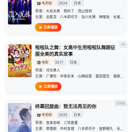
电视剧
2024
日本
导演：
大谷太郎
/
西村了
/
茂山佳则
主演：
龙星凉
/
八木莉可子
/
及川光博
/
神尾佑
/
长尾纯子
/
立即播放
HD
啦啦队之舞：女高中生用啦啦队舞蹈征
服全美的真实故事
电影
2017
日本
导演：
河合勇人
主演：
广濑铃
/
中条彩未
/
山崎纮菜
/
富田望生
/
福原遥
/
新
立即播放
已完结
终幕回旋曲：致无法再见的你
电视剧
2025
日本
导演：
宝来忠昭
/
三宅喜重
主演：
草彅刚
/
中村友理
/
八木莉可子
/
盐野瑛久
/
长井短
/