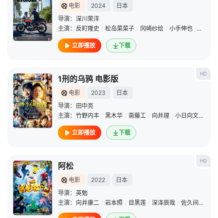
电影
2024
日本
导演：
深川荣洋
主演：
反町隆史
/
松岛菜菜子
/
冈崎纱绘
/
小手伸也
/
八木莉
立即播放
下载
HD
1刑的乌鸦 电影版
电影
2023
日本
导演：
田中亮
主演：
竹野内丰
/
黑木华
/
斋藤工
/
向井理
/
小日向文世
/
山
立即播放
下载
HD
阿松
电影
2022
日本
导演：
英勉
主演：
向井康二
/
岩本照
/
目黑莲
/
深泽辰哉
/
佐久间大介
/