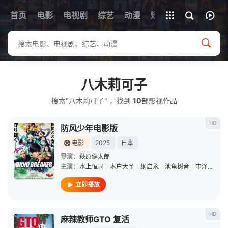
首页
电影
电视剧
综艺
全部影片
动漫
短剧
八木莉可子
搜索"八木莉可子" ，找到
10
部影视作品
HD
防风少年电影版
电影
2025
日本
导演：
萩原健太郎
主演：
水上恒司
/
木户大圣
/
纲启永
/
池龟树音
/
中泽元纪
/
立即播放
HD
麻辣教师GTO 复活