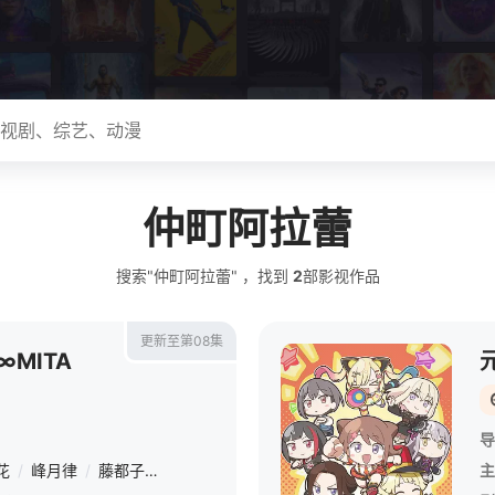
仲町阿拉蕾
搜索"仲町阿拉蕾" ，找到
2
部影视作品
更新至第08集
E∞MITA
导
花
/
峰月律
/
藤都子
/
千石由乃
主