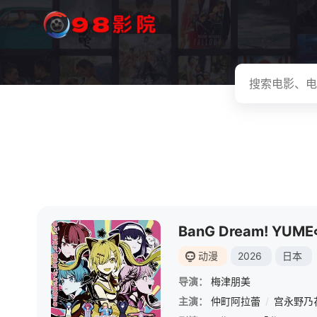
BanG Dream! YUM
动漫
2026
日本
导演：
梅津朋美
主演：
仲町阿拉蕾
/
宫永野乃