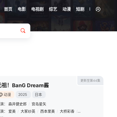
首页
电影
电视剧
综艺
动漫
短剧
更新至第44集
元祖！BanG Dream酱
动漫
2025
日本
演：
森井健史郎
/
宫岛星矢
演：
爱美
/
大冢纱英
/
西本里美
/
大桥彩香
/
伊藤彩沙
/
佐仓绫音
/