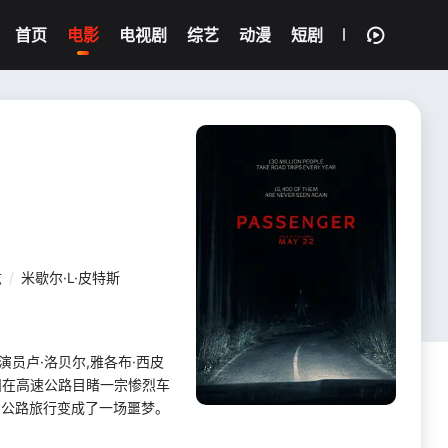
首页
电影
电视剧
综艺
动漫
短剧
兹
/
米歇尔·L·皮特斯
，演员卢·洛贝尔,雅各布·西皮
轻夫妇在高速公路目睹一宗惨烈车
的公路旅行变成了一场噩梦。