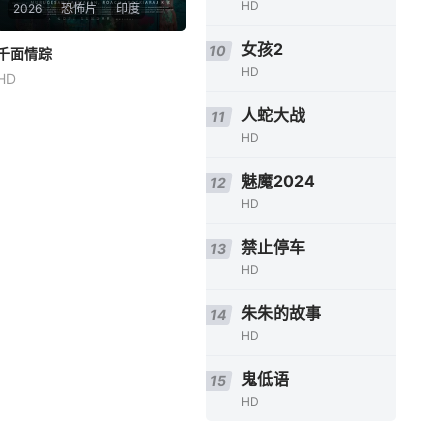
HD
2026
恐怖片
印度
女孩2
10
千面情踪
千面情踪
HD
HD
Hannah Reji Koshy
Kalesh Ramanand
Arjun Gopal
人蛇大战
11
一场燃气爆炸后，妮蒂娅失去
HD
了部分记忆，男友迈克尔也随
之失踪。更诡异的是，从医院
魅魔2024
12
醒来的她发现，身边每一个男
HD
人竟都长着迈克尔的脸。医生
认为这是创伤留下的后遗症，
禁止停车
13
可随着陌生人闯入、旧日画作
HD
浮现、越来越多地疑
朱朱的故事
14
HD
鬼低语
15
HD