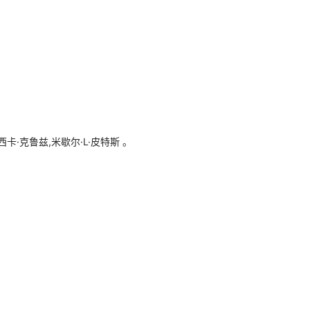
卡·克鲁兹,米歇尔·L·皮特斯 。