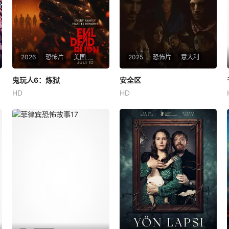
2026
恐怖片
美国
2025
恐怖片
意大利
鬼玩人6：炼狱
鬼玩人6：炼狱
安全区
安全区
HD
HD
索海拉·雅各布
亨特·杜汉
Reyson Grumelli
Francesca Luce Cardinale
卢西安·布坎南
Alice Fiorentini
爱丽丝在丈夫骤然离世后深陷
五名幸存者拼命寻找避风港，
悲痛，受邀前往公婆的乡间庄
以躲避世界疫情。但他们很快
园暂住，试图和丈夫的家人互
意识到，他们必须面对最深的
相慰藉，一同走出丧亲的阴
恐惧
霾。可入住没多久，诡异状况
便接连爆发，庄园里怪事频
发，身边的亲人举止日渐反
常。很快，恶灵诅咒席卷整