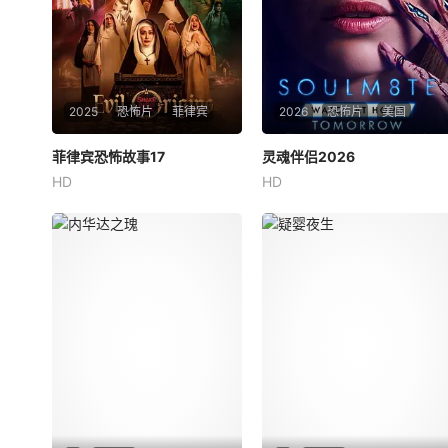
2025
恐怖片
菲律宾
2026
恐怖片
美国
菲律宾恐怖故事17
菲律宾恐怖故事17
灵魂伴侣2026
灵魂伴侣2026
HD
HD
理查德·古提尔瑞兹
Janice de Belen
莉莉·沙利文
大卫·里达尔
伊万娜·阿拉维
克劳迪娅·杜米特
1775年，古老修道院的回廊里
一名男子获得了一个人工智能
恶灵潜藏，血腥诅咒悄然蔓
机器人，以应对刚刚去世的妻
延，修女们接连坠入死亡深
子的去世。 为了创造一个真正
渊；2025年万圣节狂欢夜，
有知觉的伴侣，他无意中把一
面具杀手突袭街头，热闹派对
个无害的爱情机器人变成了一
秒变屠宰场，人人沦为待宰猎
个致命的灵魂伴侣。
物；2050年末世废土，怪物
横行开启末日启