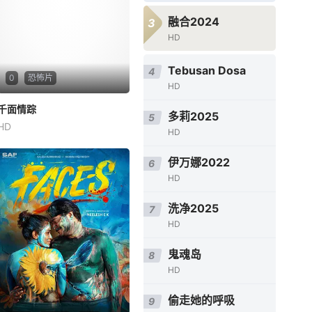
融合2024
3
HD
Tebusan Dosa
4
0
恐怖片
HD
千面情踪
千面情踪
多莉2025
5
HD
未知
HD
伊万娜2022
6
HD
洗净2025
7
HD
鬼魂岛
8
HD
偷走她的呼吸
9